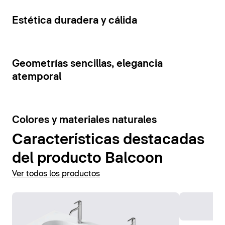
cajones y estantes abiertos. La tensión visual de los
Mostrar accesorios
elementos del mueble se ve reforzada por la
5
Estética duradera y cálida
combinación de colores contrastantes.
Mostrar muebles de baño
7
Geometrías sencillas, elegancia
atemporal
6
Colores y materiales naturales
Características destacadas
del producto Balcoon
Ver todos los productos