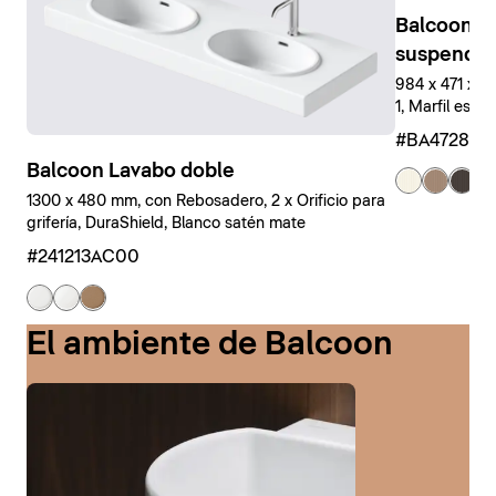
Balcoon M
suspendid
984 x 471 x 
1, Marfil estr
#BA47280J
Balcoon Lavabo doble
+ 
1300 x 480 mm, con Rebosadero, 2 x Orificio para
grifería, DuraShield, Blanco satén mate
#241213AC00
El ambiente de Balcoon