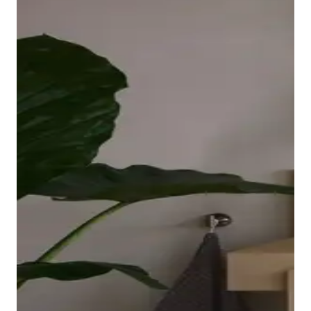
borde ovalado y elevado de la bañera descansa sobre
una placa acrílica sin juntas que llega hasta las
esquinas y es fácil de limpiar. El interior ergonómico,
disponible en Blanco o Blanco mate, invita a relajarse
en el baño.
Mostrar bañeras
Los grifos adecuados para lavabo, bidé, ducha y
bañera completan la gama de la serie Balcoon. Su
manilla elíptica se integra en el cuerpo del grifo con
un suave arco y resulta muy agradable al tacto.