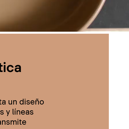
tica
ta un diseño
 y líneas
ransmite