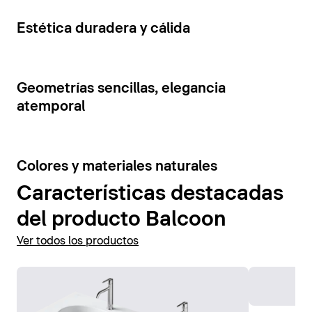
cajones y estantes abiertos. La tensión visual de los
Mostrar accesorios
elementos del mueble se ve reforzada por la
5
Estética duradera y cálida
combinación de colores contrastantes.
Mostrar muebles de baño
7
Geometrías sencillas, elegancia
atemporal
6
Colores y materiales naturales
Características destacadas
del producto Balcoon
Ver todos los productos