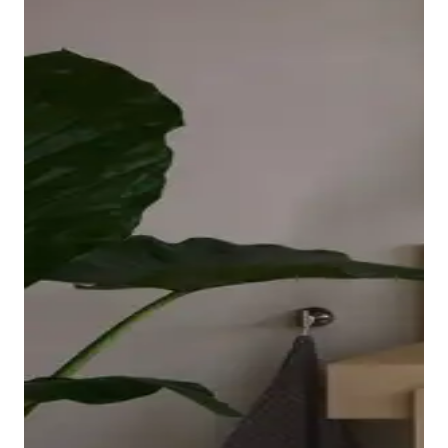
borde ovalado y elevado de la bañera descansa sobre
una placa acrílica sin juntas que llega hasta las
esquinas y es fácil de limpiar. El interior ergonómico,
disponible en Blanco o Blanco mate, invita a relajarse
en el baño.
Mostrar bañeras
Los grifos adecuados para lavabo, bidé, ducha y
bañera completan la gama de la serie Balcoon. Su
manilla elíptica se integra en el cuerpo del grifo con
un suave arco y resulta muy agradable al tacto.