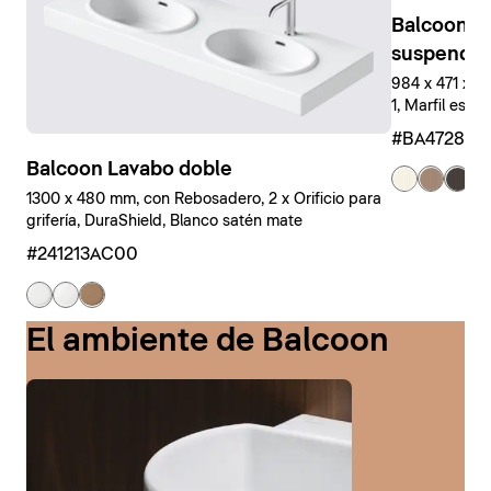
Balcoon M
suspendid
984 x 471 x 
1, Marfil estr
#BA47280J
Balcoon Lavabo doble
+ 
1300 x 480 mm, con Rebosadero, 2 x Orificio para
grifería, DuraShield, Blanco satén mate
#241213AC00
El ambiente de Balcoon