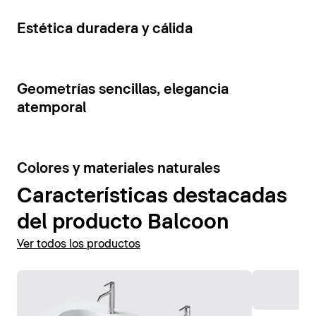
cajones y estantes abiertos. La tensión visual de los
Mostrar accesorios
elementos del mueble se ve reforzada por la
5
Estética duradera y cálida
combinación de colores contrastantes.
Mostrar muebles de baño
7
Geometrías sencillas, elegancia
atemporal
6
Colores y materiales naturales
Características destacadas
del producto Balcoon
Ver todos los productos