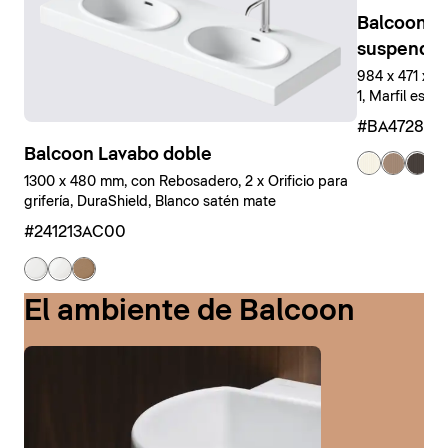
Balcoon M
suspendid
984 x 471 x 
1, Marfil estr
#BA47280J
Balcoon Lavabo doble
+ 
1300 x 480 mm, con Rebosadero, 2 x Orificio para
grifería, DuraShield, Blanco satén mate
#241213AC00
El ambiente de Balcoon