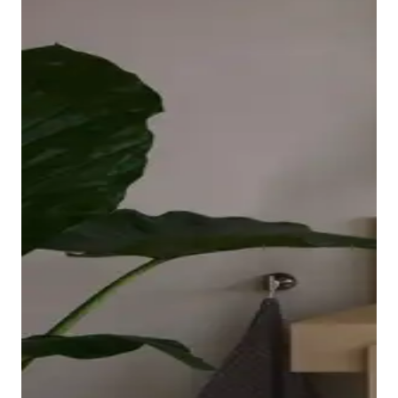
borde ovalado y elevado de la bañera descansa sobre
una placa acrílica sin juntas que llega hasta las
esquinas y es fácil de limpiar. El interior ergonómico,
disponible en Blanco o Blanco mate, invita a relajarse
en el baño.
Mostrar bañeras
Los grifos adecuados para lavabo, bidé, ducha y
bañera completan la gama de la serie Balcoon. Su
manilla elíptica se integra en el cuerpo del grifo con
un suave arco y resulta muy agradable al tacto.