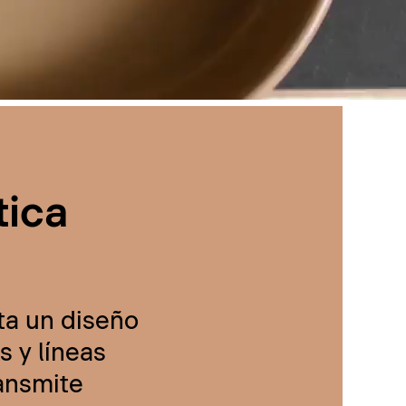
tica
ta un diseño
 y líneas
ransmite