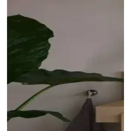
borde ovalado y elevado de la bañera descansa sobre
una placa acrílica sin juntas que llega hasta las
esquinas y es fácil de limpiar. El interior ergonómico,
disponible en Blanco o Blanco mate, invita a relajarse
en el baño.
Mostrar bañeras
Los grifos adecuados para lavabo, bidé, ducha y
bañera completan la gama de la serie Balcoon. Su
manilla elíptica se integra en el cuerpo del grifo con
un suave arco y resulta muy agradable al tacto.