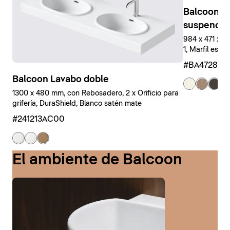
Balcoon M
suspendid
984 x 471 x 
1, Marfil estr
#BA47280J
Balcoon Lavabo doble
+ 
1300 x 480 mm, con Rebosadero, 2 x Orificio para
grifería, DuraShield, Blanco satén mate
#241213AC00
El ambiente de Balcoon