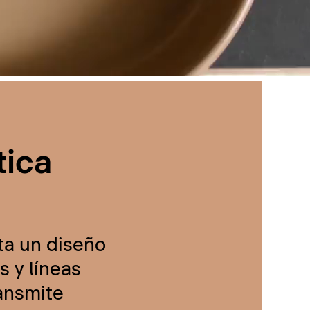
tica
ta un diseño
 y líneas
ransmite