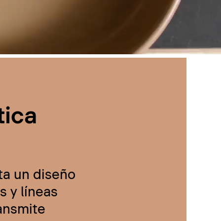
tica
ta un diseño
 y líneas
ransmite