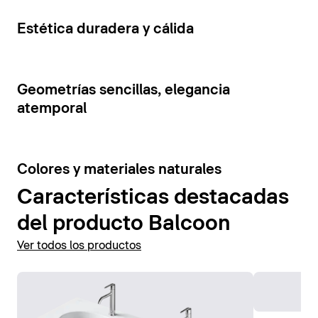
cajones y estantes abiertos. La tensión visual de los
Mostrar accesorios
elementos del mueble se ve reforzada por la
5
Estética duradera y cálida
combinación de colores contrastantes.
Mostrar muebles de baño
7
Geometrías sencillas, elegancia
atemporal
6
Colores y materiales naturales
Características destacadas
del producto Balcoon
Ver todos los productos