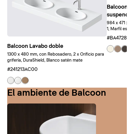
Balcoon M
suspendid
984 x 471 x 
1, Marfil estr
#BA47280J
Balcoon Lavabo doble
+ 
1300 x 480 mm, con Rebosadero, 2 x Orificio para
grifería, DuraShield, Blanco satén mate
#241213AC00
El ambiente de Balcoon