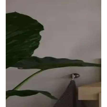
borde ovalado y elevado de la bañera descansa sobre
una placa acrílica sin juntas que llega hasta las
esquinas y es fácil de limpiar. El interior ergonómico,
disponible en Blanco o Blanco mate, invita a relajarse
en el baño.
Mostrar bañeras
Los grifos adecuados para lavabo, bidé, ducha y
bañera completan la gama de la serie Balcoon. Su
manilla elíptica se integra en el cuerpo del grifo con
un suave arco y resulta muy agradable al tacto.