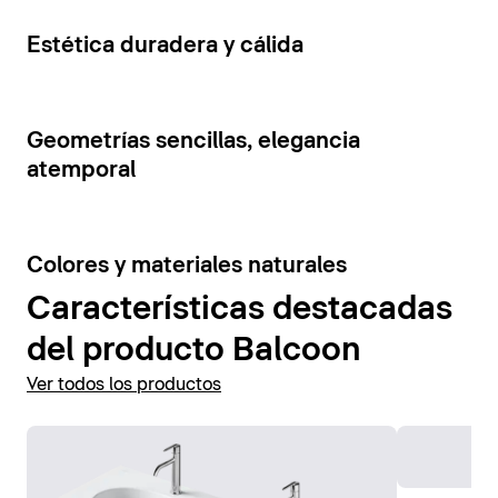
cajones y estantes abiertos. La tensión visual de los
Mostrar accesorios
elementos del mueble se ve reforzada por la
5
Estética duradera y cálida
combinación de colores contrastantes.
Mostrar muebles de baño
7
Geometrías sencillas, elegancia
atemporal
6
Colores y materiales naturales
Características destacadas
del producto Balcoon
Ver todos los productos