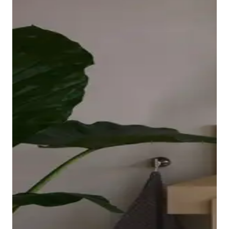
borde ovalado y elevado de la bañera descansa sobre
una placa acrílica sin juntas que llega hasta las
esquinas y es fácil de limpiar. El interior ergonómico,
disponible en Blanco o Blanco mate, invita a relajarse
en el baño.
Mostrar bañeras
Los grifos adecuados para lavabo, bidé, ducha y
bañera completan la gama de la serie Balcoon. Su
manilla elíptica se integra en el cuerpo del grifo con
un suave arco y resulta muy agradable al tacto.