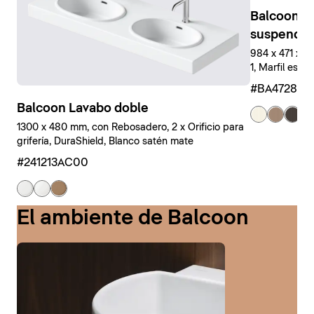
Balcoon M
suspendid
984 x 471 x 
1, Marfil estr
#BA47280J
Balcoon Lavabo doble
+ 
1300 x 480 mm, con Rebosadero, 2 x Orificio para
grifería, DuraShield, Blanco satén mate
#241213AC00
El ambiente de Balcoon