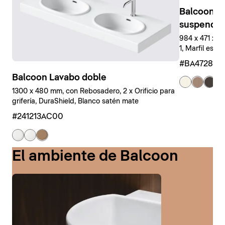
Balcoon M
suspendid
984 x 471 x 
1, Marfil estr
#BA47280J
Balcoon Lavabo doble
+ 
1300 x 480 mm, con Rebosadero, 2 x Orificio para
grifería, DuraShield, Blanco satén mate
#241213AC00
El ambiente de Balcoon