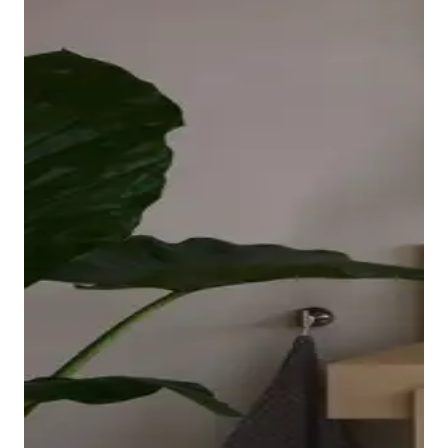
borde ovalado y elevado de la bañera descansa sobre
una placa acrílica sin juntas que llega hasta las
esquinas y es fácil de limpiar. El interior ergonómico,
disponible en Blanco o Blanco mate, invita a relajarse
en el baño.
Mostrar bañeras
Los grifos adecuados para lavabo, bidé, ducha y
bañera completan la gama de la serie Balcoon. Su
manilla elíptica se integra en el cuerpo del grifo con
un suave arco y resulta muy agradable al tacto.