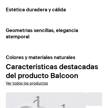
cajones y estantes abiertos. La tensión visual de los
Mostrar accesorios
elementos del mueble se ve reforzada por la
5
Estética duradera y cálida
combinación de colores contrastantes.
Mostrar muebles de baño
7
Geometrías sencillas, elegancia
atemporal
6
Colores y materiales naturales
Características destacadas
del producto Balcoon
Ver todos los productos