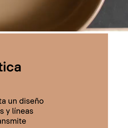
tica
ta un diseño
 y líneas
ransmite