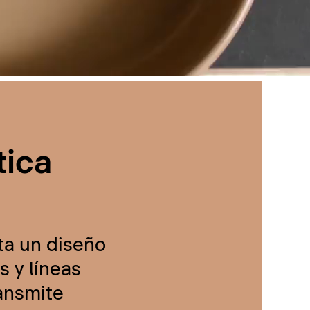
tica
ta un diseño
 y líneas
ransmite