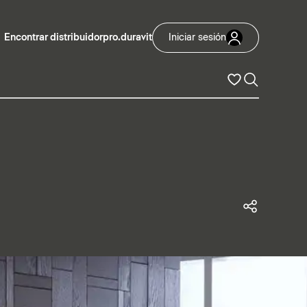
Encontrar distribuidor
pro.duravit
Iniciar sesión
Compart