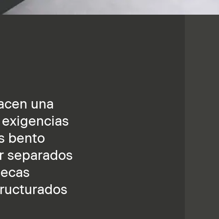
hacen una
 exigencias
as bento
or separados
secas
tructurados