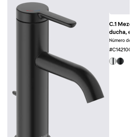
Los símbolos claramente legibles, por ejemplo para la
ducha de mano y la ducha fija, garantizan un uso
intuitivo.
C.1 Mezcl
Las duchas de mano y los
cabezales
universales
ducha, em
también se encuentran disponibles en diferentes
Número de sal
tamaños y diseños, desde circulares hasta
rectangulares, o incluso como teleduchas tubulares.
#C1421000
También existe una amplia gama de accesorios a
juego, como brazos de ducha, flexos y soportes.
Mostrar grifería de ducha