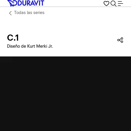
Todas las series
C.1
Com
Diseño de Kurt Merki Jr.