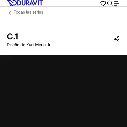
Todas las series
C.1
Com
Diseño de Kurt Merki Jr.