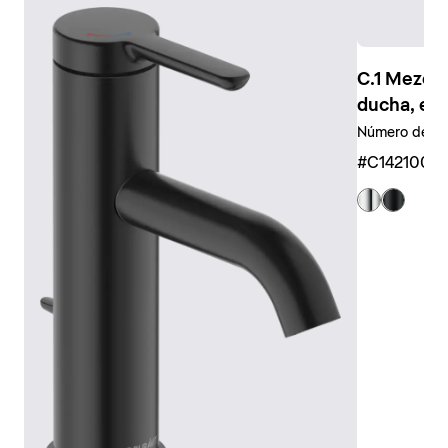
Los símbolos claramente legibles, por ejemplo para la
ducha de mano y la ducha fija, garantizan un uso
intuitivo.
C.1 Mezcl
Las duchas de mano y los
cabezales
universales
ducha, em
también se encuentran disponibles en diferentes
Número de sal
tamaños y diseños, desde circulares hasta
rectangulares, o incluso como teleduchas tubulares.
#C1421000
También existe una amplia gama de accesorios a
juego, como brazos de ducha, flexos y soportes.
Mostrar grifería de ducha