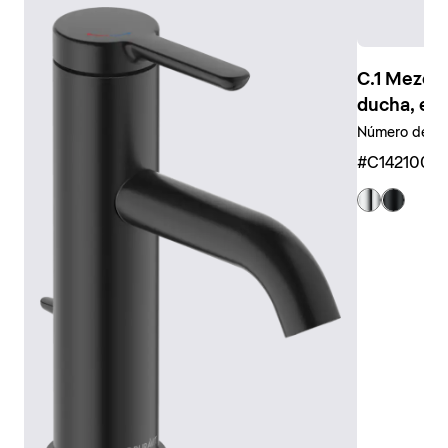
Los símbolos claramente legibles, por ejemplo para la
ducha de mano y la ducha fija, garantizan un uso
intuitivo.
C.1 Mezcl
Las duchas de mano y los
cabezales
universales
ducha, em
también se encuentran disponibles en diferentes
Número de sal
tamaños y diseños, desde circulares hasta
rectangulares, o incluso como teleduchas tubulares.
#C1421000
También existe una amplia gama de accesorios a
juego, como brazos de ducha, flexos y soportes.
Mostrar grifería de ducha