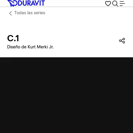
Todas las series
C.1
Com
Diseño de Kurt Merki Jr.