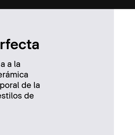
erfecta
a a la
cerámica
poral de la
estilos de