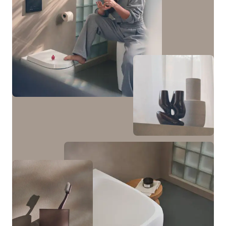
Ver encimeras de piedra
versátiles para diferentes diseños de lavabo. Está
equipado con dos o cuatro cajones, siendo los
inferiores más altos, y también está disponible en
modelos con uno o dos cajones que se integran a la
perfección con un lavabo empotrado (conjunto).
La gama se completa con encimeras para lavabos
sobre encimera, encimeras con lavabo empotrado
integrado desde abajo (juego) y una encimera
variable para la encimera de piedra sobre encimera,
con anchuras que van de 1200 mm a 2000 mm.
A juego con los muebles bajos para lavabo, hay
disponibles un armario de media altura con una
puerta y un armario medio con dos puertas y un hueco
abierto en el centro, que puede iluminarse
opcionalmente.