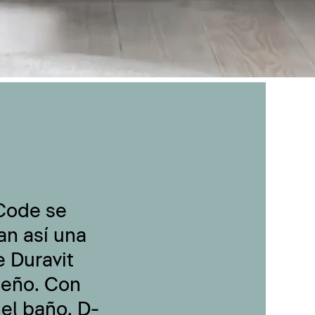
-Code se
an así una
 Duravit
seño. Con
 el baño, D-