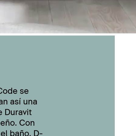
-Code se
an así una
 Duravit
seño. Con
 el baño, D-