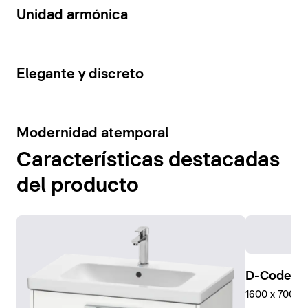
14
Unidad armónica
15
Elegante y discreto
10
Modernidad atemporal
Características destacadas
del producto
D-Code Pl
1600 x 700 mm