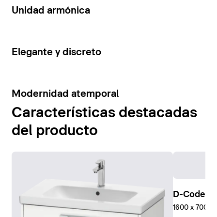
14
Unidad armónica
15
Elegante y discreto
10
Modernidad atemporal
Características destacadas
del producto
D-Code Pl
1600 x 700 mm