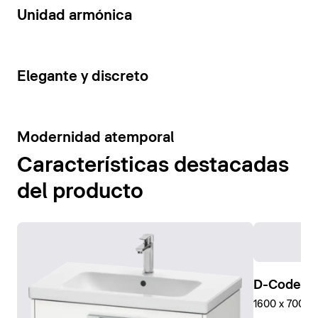
14
Unidad armónica
15
Elegante y discreto
10
Modernidad atemporal
Características destacadas
del producto
D-Code Pl
1600 x 700 mm