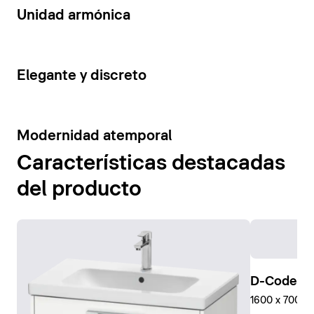
14
Unidad armónica
15
Elegante y discreto
10
Modernidad atemporal
Características destacadas
del producto
D-Code Pl
1600 x 700 mm