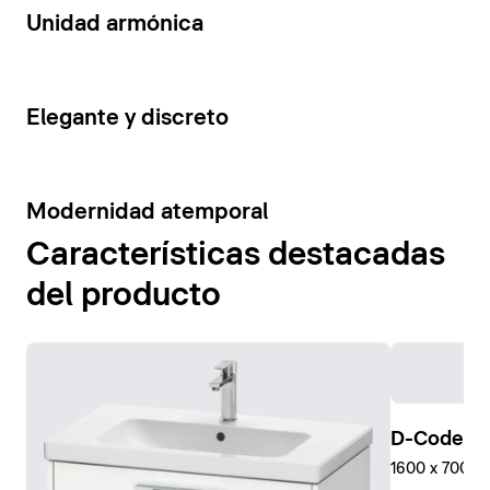
14
Unidad armónica
15
Elegante y discreto
10
Modernidad atemporal
Características destacadas
del producto
D-Code Pl
1600 x 700 mm