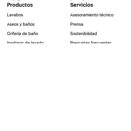
Productos
Servicios
Lavabos
Asesoramiento técnico
Aseos y baños
Prensa
Grifería de baño
Sostenibilidad
Inodoros de lavado
Preguntas frecuentes
SensoWash®
Duchas
Bañeras
Catálogos y Tarifas
Catálogos y Tarifas
España | Español