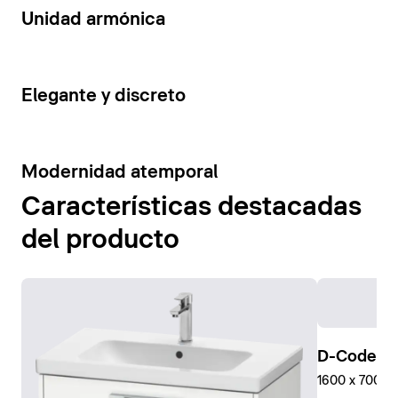
14
Unidad armónica
15
Elegante y discreto
10
Modernidad atemporal
Características destacadas
del producto
D-Code Pl
1600 x 700 mm