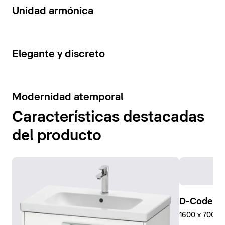
14
Unidad armónica
15
Elegante y discreto
10
Modernidad atemporal
Características destacadas
del producto
D-Code Pl
1600 x 700 mm