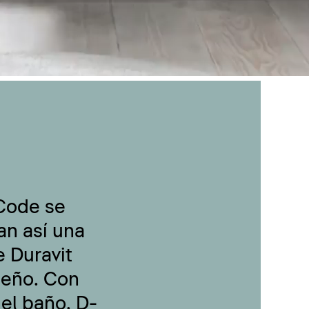
-Code se
an así una
 Duravit
seño. Con
 el baño, D-