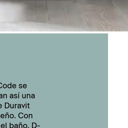
-Code se
an así una
 Duravit
seño. Con
 el baño, D-