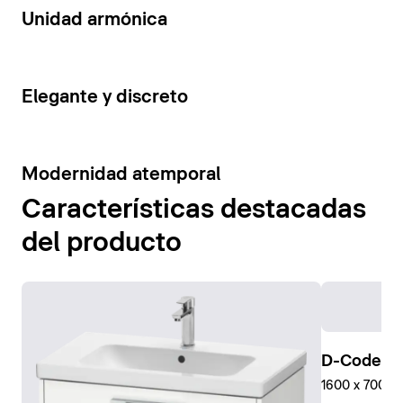
14
Unidad armónica
15
Elegante y discreto
10
Modernidad atemporal
Características destacadas
del producto
D-Code Pl
1600 x 700 mm