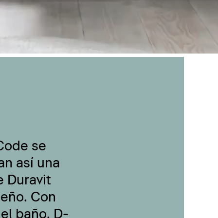
-Code se
an así una
 Duravit
seño. Con
 el baño, D-