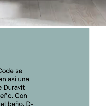
-Code se
an así una
 Duravit
seño. Con
 el baño, D-