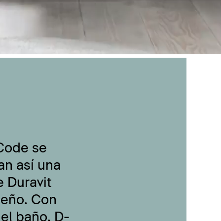
-Code se
an así una
 Duravit
seño. Con
 el baño, D-