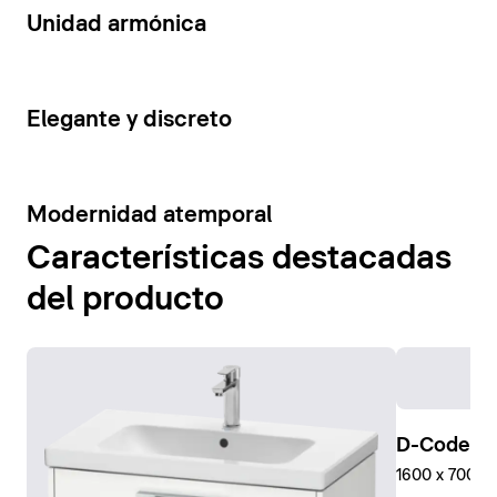
14
Unidad armónica
15
Elegante y discreto
10
Modernidad atemporal
Características destacadas
del producto
D-Code Pl
1600 x 700 mm