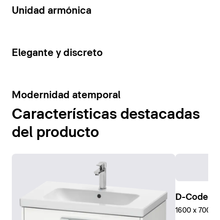
14
Unidad armónica
15
Elegante y discreto
10
Modernidad atemporal
Características destacadas
del producto
D-Code Pl
1600 x 700 mm