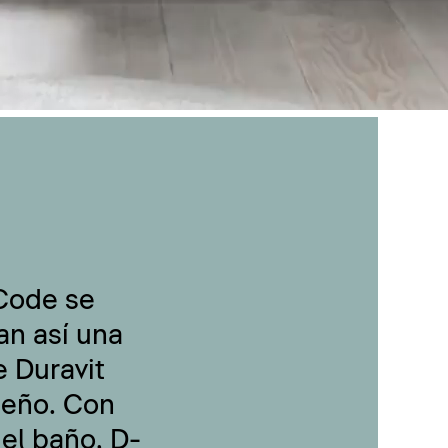
-Code se
an así una
 Duravit
seño. Con
 el baño, D-