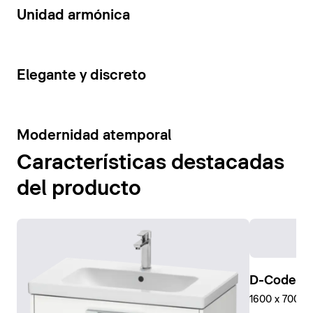
14
Unidad armónica
15
Elegante y discreto
10
Modernidad atemporal
Características destacadas
del producto
D-Code Pl
1600 x 700 mm