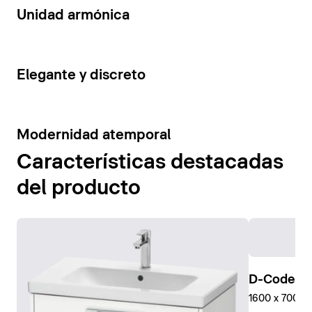
14
Unidad armónica
15
Elegante y discreto
10
Modernidad atemporal
Características destacadas
del producto
D-Code Pl
1600 x 700 mm