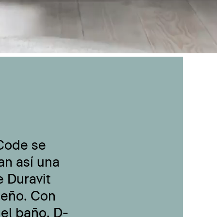
-Code se
an así una
 Duravit
seño. Con
 el baño, D-