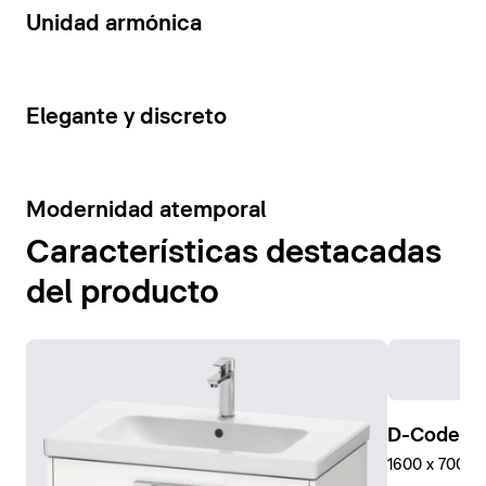
14
Unidad armónica
15
Elegante y discreto
10
Modernidad atemporal
Características destacadas
del producto
D-Code Pl
1600 x 700 mm