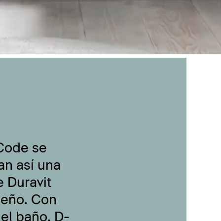
-Code se
an así una
 Duravit
seño. Con
 el baño, D-