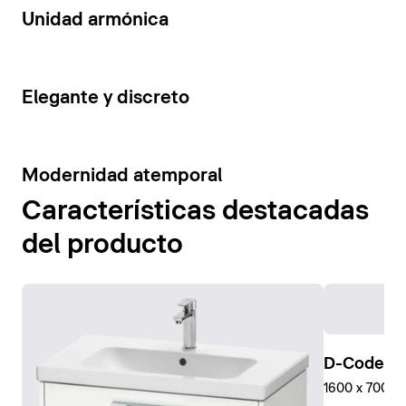
14
Unidad armónica
15
Elegante y discreto
10
Modernidad atemporal
Características destacadas
del producto
D-Code Pl
1600 x 700 mm