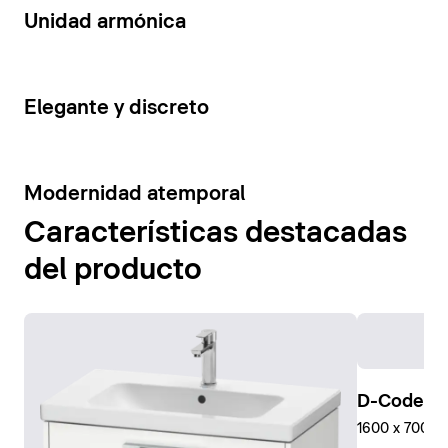
14
Unidad armónica
15
Elegante y discreto
10
Modernidad atemporal
Características destacadas
del producto
D-Code Pl
1600 x 700 mm