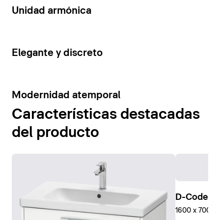
14
Unidad armónica
15
Elegante y discreto
10
Modernidad atemporal
Características destacadas
del producto
D-Code Pl
1600 x 700 mm