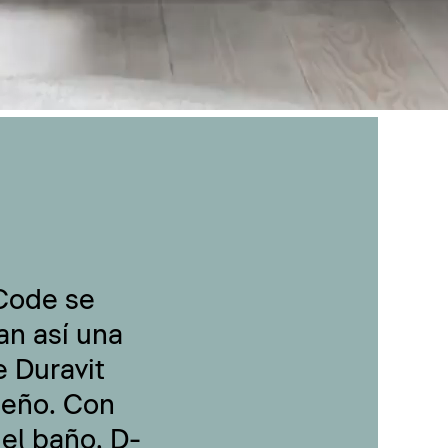
-Code se
an así una
 Duravit
seño. Con
 el baño, D-