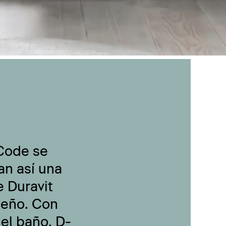
-Code se
an así una
 Duravit
seño. Con
 el baño, D-