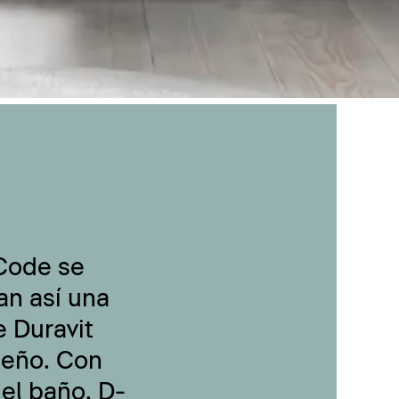
-Code se
an así una
 Duravit
seño. Con
 el baño, D-