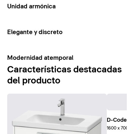
14
Unidad armónica
15
Elegante y discreto
10
Modernidad atemporal
Características destacadas
del producto
D-Code Pl
1600 x 700 mm