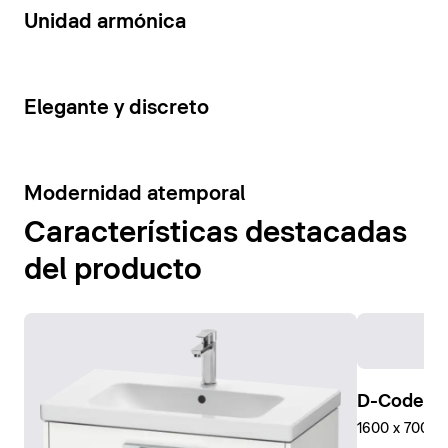
14
Unidad armónica
15
Elegante y discreto
10
Modernidad atemporal
Características destacadas
del producto
D-Code Pl
1600 x 700 mm